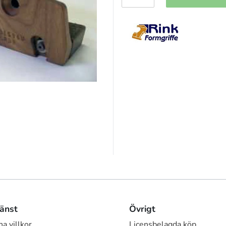
änst
Övrigt
a villkor
Licensbelagda köp