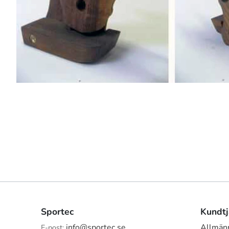
Sportec
Kundtj
info@sportec.se
Allmänn
E-post: