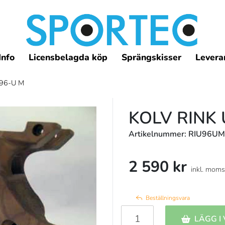
Info
Licensbelagda köp
Sprängskisser
Leveran
/96-U M
KOLV RINK 
Artikelnummer: RIU96U
2 590 kr
inkl. moms
Beställningsvara
LÄGG I