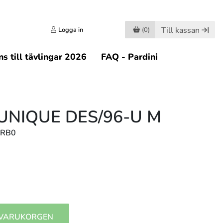
Till kassan
Logga in
(0)
s till tävlingar 2026
FAQ - Pardini
UNIQUE DES/96-U M
MRB0
 VARUKORGEN