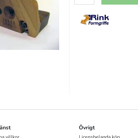
änst
Övrigt
a villkor
Licensbelagda köp