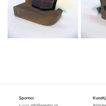
Sportec
Kundtj
info@sportec.se
Allmänn
E-post: