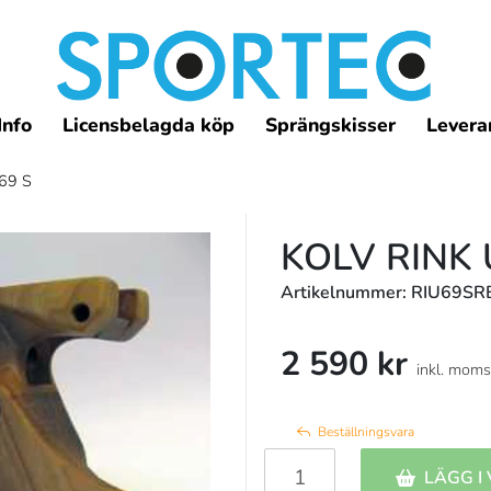
Info
Licensbelagda köp
Sprängskisser
Leveran
/69 S
KOLV RINK 
Artikelnummer: RIU69SR
2 590 kr
inkl. moms
Beställningsvara
LÄGG I