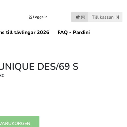
Till kassan
Logga in
(0)
s till tävlingar 2026
FAQ - Pardini
UNIQUE DES/69 S
B0
 VARUKORGEN