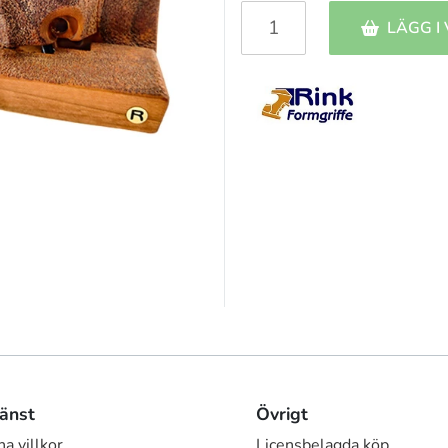
LÄGG I
änst
Övrigt
a villkor
Licensbelagda köp