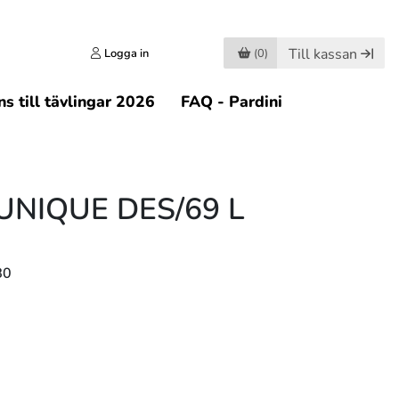
Till kassan
Logga in
(0)
s till tävlingar 2026
FAQ - Pardini
UNIQUE DES/69 L
B0