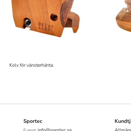
Kolv för vänsterhänta.
Sportec
Kundtj
info@sportec.se
Allmänn
E-post: