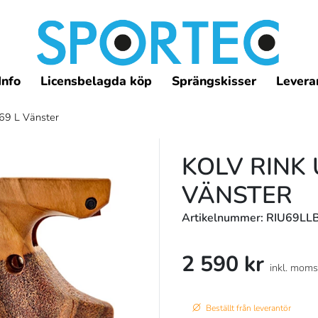
Info
Licensbelagda köp
Sprängskisser
Leveran
69 L Vänster
KOLV RINK 
VÄNSTER
Artikelnummer: RIU69LL
2 590 kr
inkl. moms
Beställt från leverantör