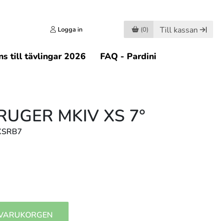
Till kassan
Logga in
(0)
s till tävlingar 2026
FAQ - Pardini
RUGER MKIV XS 7°
VXSRB7
 VARUKORGEN