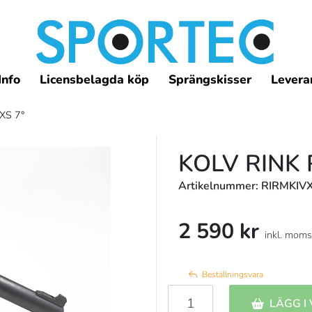
Info
Licensbelagda köp
Sprängskisser
Leveran
XS 7°
KOLV RINK 
Artikelnummer: RIRMKI
2 590 kr
inkl. moms
Beställningsvara
LÄGG I