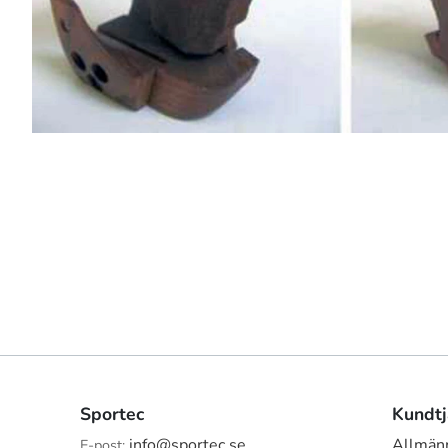
Sportec
Kundtj
info@sportec.se
Allmänn
E-post: