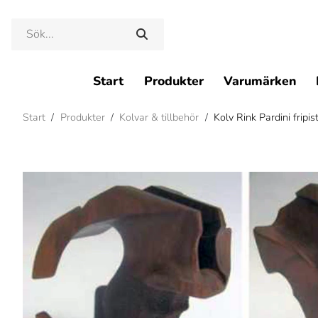
Start
Produkter
Varumärken
Start
/
Produkter
/
Kolvar & tillbehör
/
Kolv Rink Pardini fripis