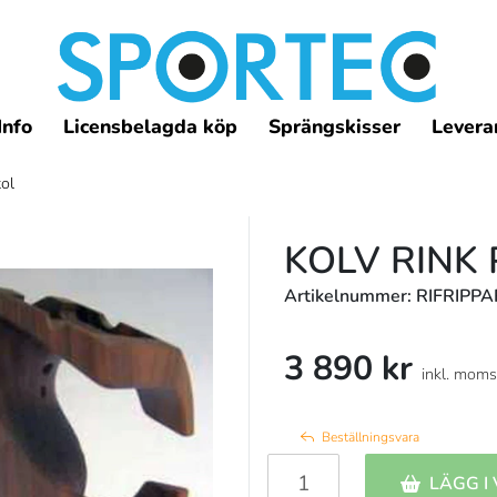
Info
Licensbelagda köp
Sprängskisser
Leveran
tol
KOLV RINK 
Artikelnummer: RIFRIPPA
3 890 kr
inkl. moms
Beställningsvara
LÄGG I