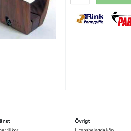
änst
Övrigt
a villkor
Licensbelagda köp