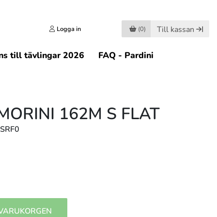
Till kassan
Logga in
(0)
s till tävlingar 2026
FAQ - Pardini
MORINI 162M S FLAT
MSRF0
 VARUKORGEN