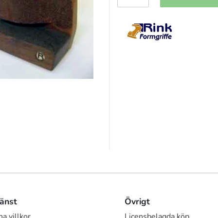
änst
Övrigt
a villkor
Licensbelagda köp