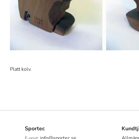
Platt kolv.
Sportec
Kundtj
info@sportec.se
Allmänn
E-post: