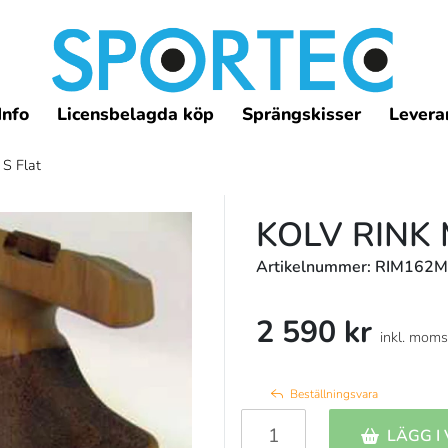
Info
Licensbelagda köp
Sprängskisser
Leveran
 S Flat
KOLV RINK 
Artikelnummer: RIM162
2 590 kr
inkl. moms
Beställningsvara
LÄGG I