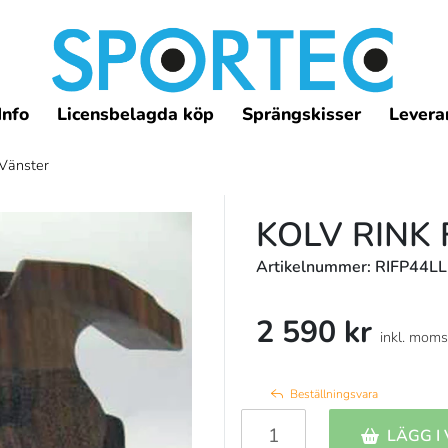
Info
Licensbelagda köp
Sprängskisser
Leveran
Vänster
KOLV RINK
Artikelnummer: RIFP44L
2 590 kr
inkl. moms
Beställningsvara
LÄGG I