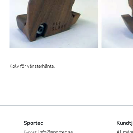
Kolv för vänsterhänta.
Sportec
Kundtj
info@sportec.se
Allmänn
E-post: