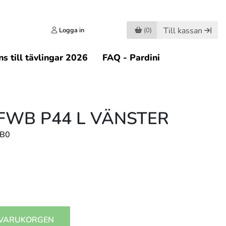
Till kassan
Logga in
(0)
s till tävlingar 2026
FAQ - Pardini
 FWB P44 L VÄNSTER
LB0
 VARUKORGEN