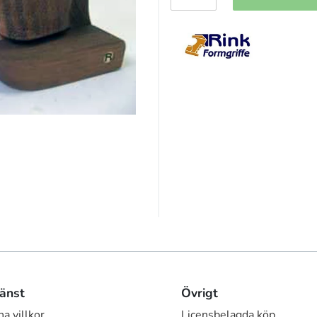
änst
Övrigt
a villkor
Licensbelagda köp