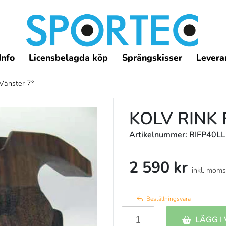
Info
Licensbelagda köp
Sprängskisser
Leveran
Vänster 7°
KOLV RINK 
Artikelnummer: RIFP40L
2 590 kr
inkl. moms
Beställningsvara
LÄGG I