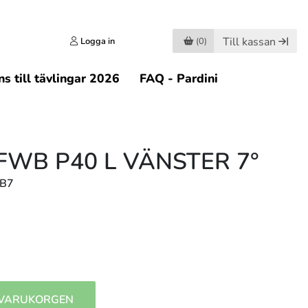
Till kassan
Logga in
(0)
s till tävlingar 2026
FAQ - Pardini
FWB P40 L VÄNSTER 7°
LB7
 VARUKORGEN