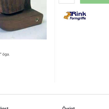
" öga.
änst
Övrigt