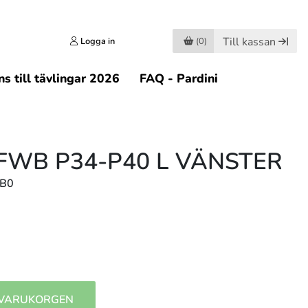
Till kassan
Logga in
(0)
s till tävlingar 2026
FAQ - Pardini
 FWB P34-P40 L VÄNSTER
LB0
 VARUKORGEN