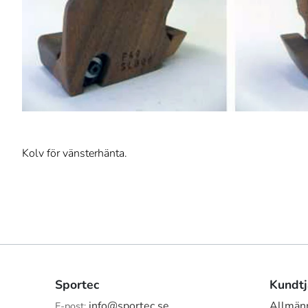
Kolv för vänsterhänta.
Sportec
Kundtj
info@sportec.se
Allmänn
E-post: