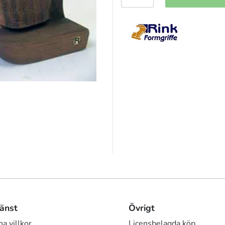
änst
Övrigt
a villkor
Licensbelagda köp