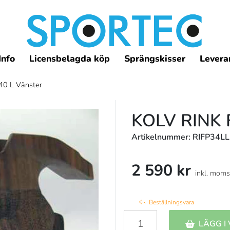
Info
Licensbelagda köp
Sprängskisser
Leveran
40 L Vänster
KOLV RINK
Artikelnummer: RIFP34L
2 590 kr
inkl. moms
Beställningsvara
LÄGG I