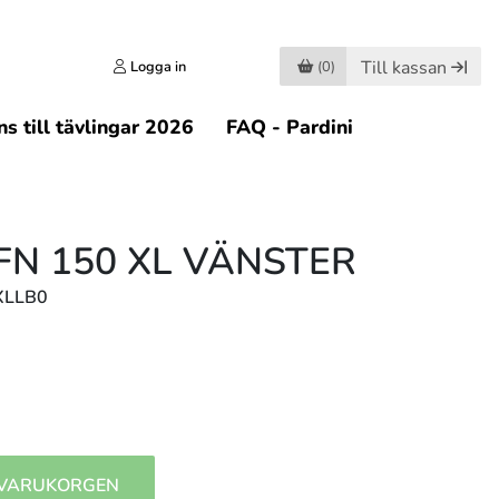
Till kassan
Logga in
(0)
s till tävlingar 2026
FAQ - Pardini
FN 150 XL VÄNSTER
XLLB0
 VARUKORGEN