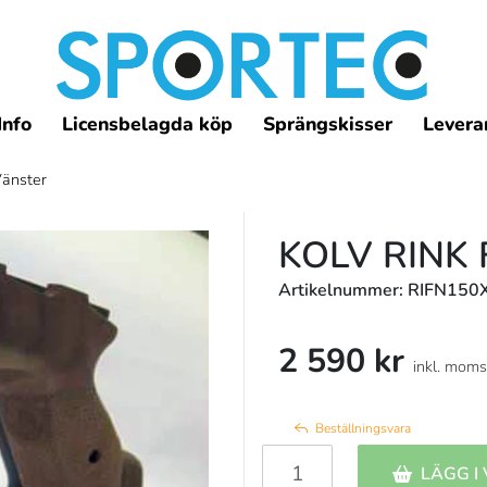
Info
Licensbelagda köp
Sprängskisser
Leveran
Vänster
KOLV RINK 
Artikelnummer: RIFN150
2 590 kr
inkl. moms
Beställningsvara
LÄGG I