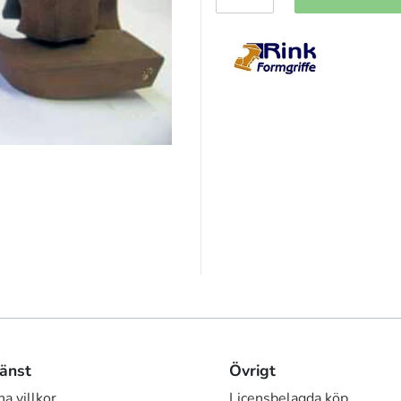
änst
Övrigt
a villkor
Licensbelagda köp