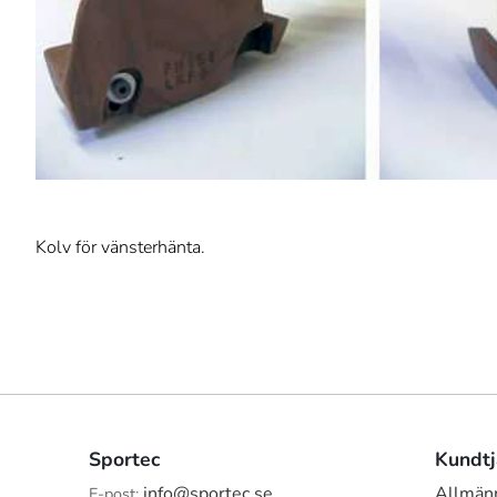
Kolv för vänsterhänta.
Sportec
Kundtj
info@sportec.se
Allmänn
E-post: