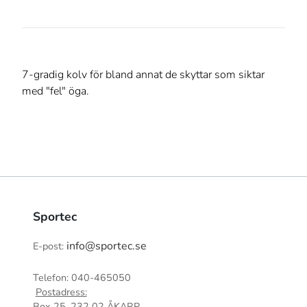
7-gradig kolv för bland annat de skyttar som siktar
med "fel" öga.
Sportec
info@sportec.se
E-post:
Telefon: 040-465050
Postadress:
Box 25, 232 02 ÅKARP