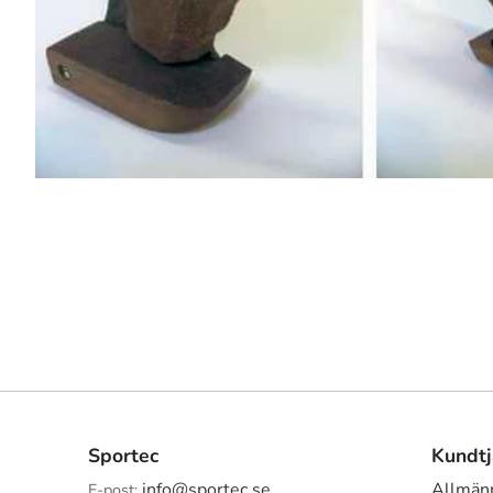
Sportec
Kundtj
info@sportec.se
Allmänn
E-post: