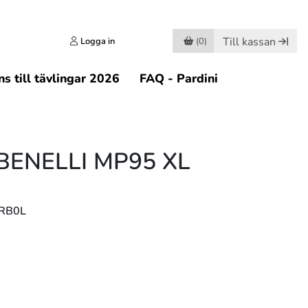
Till kassan
Logga in
(0)
s till tävlingar 2026
FAQ - Pardini
BENELLI MP95 XL
LRB0L