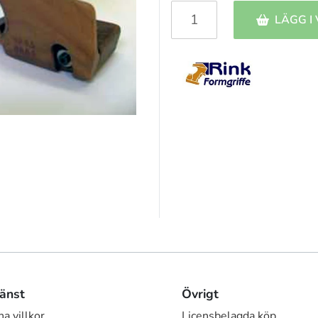
LÄGG I
änst
Övrigt
a villkor
Licensbelagda köp