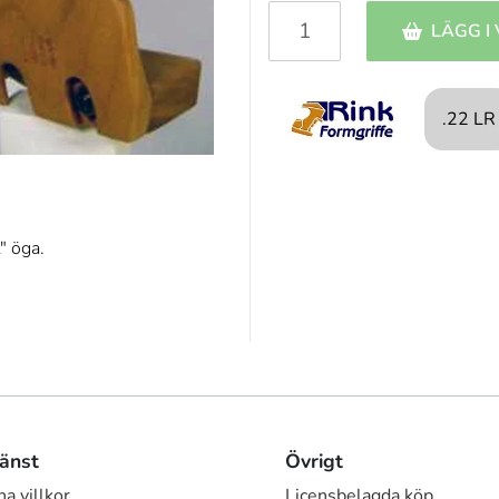
LÄGG I
.22 LR
" öga.
änst
Övrigt
a villkor
Licensbelagda köp