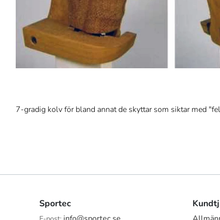
7-gradig kolv för bland annat de skyttar som siktar med "fel
Sportec
Kundtj
info@sportec.se
Allmänn
E-post: