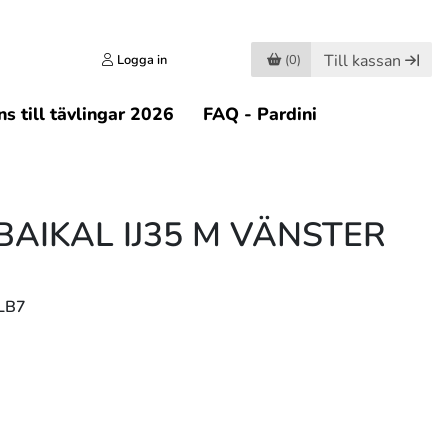
Till kassan
Logga in
(0)
s till tävlingar 2026
FAQ - Pardini
BAIKAL IJ35 M VÄNSTER
MLB7