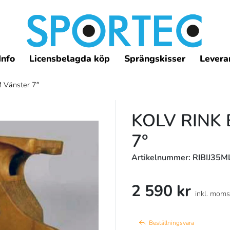
Info
Licensbelagda köp
Sprängskisser
Leveran
M Vänster 7°
KOLV RINK 
7°
Artikelnummer: RIBIJ35
2 590 kr
inkl. moms
Beställningsvara