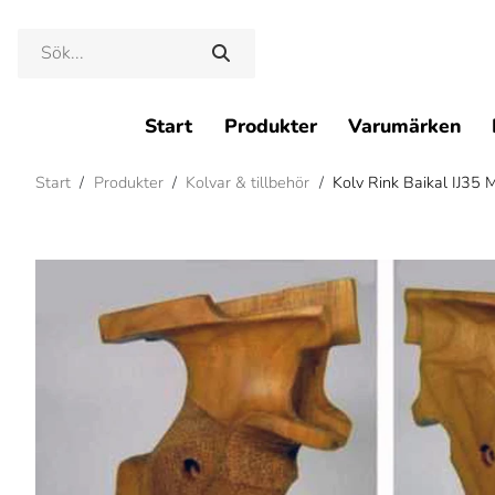
Start
Produkter
Varumärken
Start
/
Produkter
/
Kolvar & tillbehör
/
Kolv Rink Baikal IJ35 