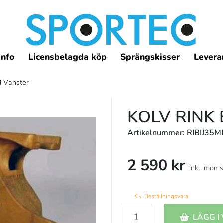
Info
Licensbelagda köp
Sprängskisser
Leveran
M Vänster
KOLV RINK 
Artikelnummer: RIBIJ35
2 590 kr
inkl. moms
Beställningsvara
LÄGG I