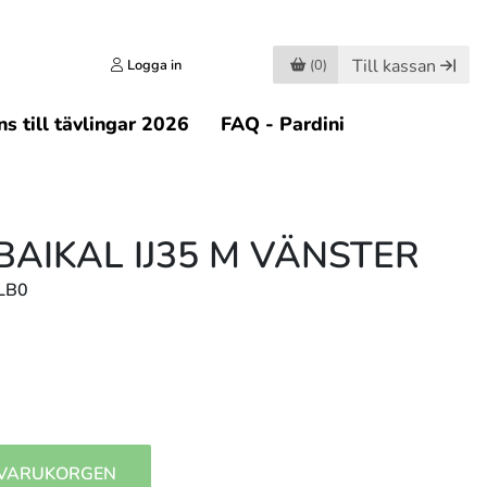
Till kassan
Logga in
(0)
s till tävlingar 2026
FAQ - Pardini
BAIKAL IJ35 M VÄNSTER
MLB0
 VARUKORGEN