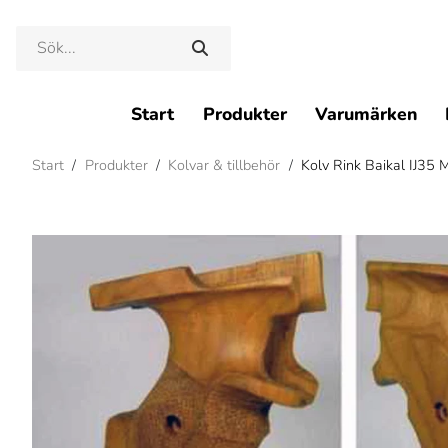
Start
Produkter
Varumärken
Start
/
Produkter
/
Kolvar & tillbehör
/
Kolv Rink Baikal IJ35 