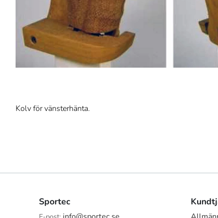
Kolv för vänsterhänta.
Sportec
Kundtj
info@sportec.se
Allmänn
E-post: