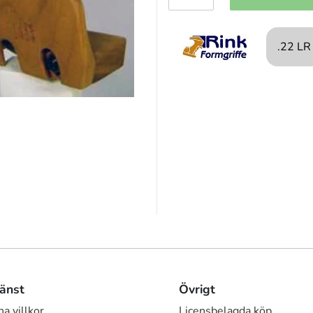
.22 LR
änst
Övrigt
a villkor
Licensbelagda köp