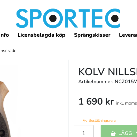
Info
Licensbelagda köp
Sprängskisser
Leveran
punserade
KOLV NILL
Artikelnummer: NCZ015
1 690 kr
inkl. moms
Beställningsvara
LÄGG I