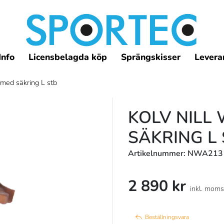
Info
Licensbelagda köp
Sprängskisser
Leveran
 med säkring L stb
KOLV NILL
SÄKRING L
Artikelnummer: NWA213
2 890 kr
inkl. moms
Beställningsvara