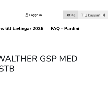
Till kassan
Logga in
(0)
s till tävlingar 2026
FAQ - Pardini
 WALTHER GSP MED
 STB