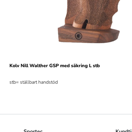
Kolv Nill Walther GSP med säkring L stb
stb= ställbart handstöd
Sportec
Kundtj