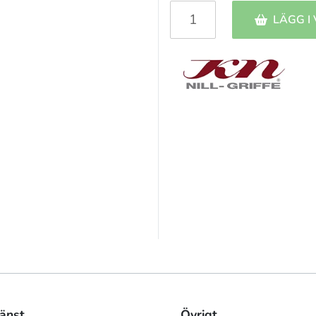
LÄGG I
änst
Övrigt