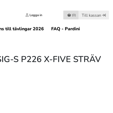
Till kassan
Logga in
(0)
s till tävlingar 2026
FAQ - Pardini
SIG-S P226 X-FIVE STRÄV