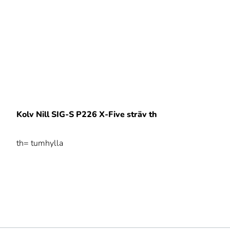
Kolv Nill SIG-S P226 X-Five sträv th
th= tumhylla