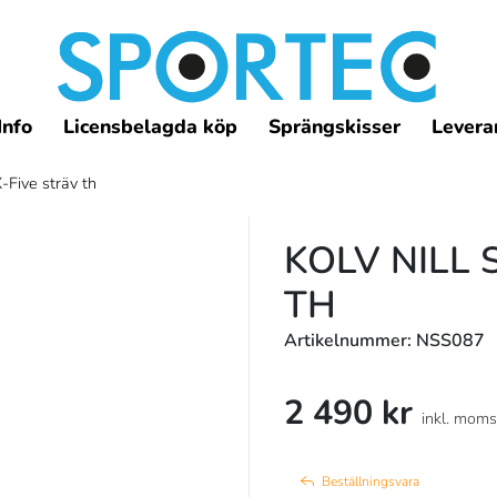
Info
Licensbelagda köp
Sprängskisser
Leveran
-Five sträv th
KOLV NILL 
TH
Artikelnummer: NSS087
2 490 kr
inkl. moms
Beställningsvara