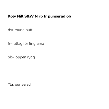
Kolv Nill S&W N rb fr punserad öb
rb= round butt
fr= uttag för fingrarna
öb= öppen rygg
Yta: punserad