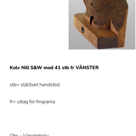
Kolv Nill S&W mod 41 stb fr VÄNSTER
stb= ställbart handstöd
fr= uttag för fingrarna
Obs - Vänsterkolv.