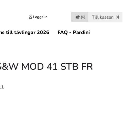
Till kassan
Logga in
(0)
s till tävlingar 2026
FAQ - Pardini
 S&W MOD 41 STB FR
LL