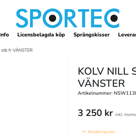
Info
Licensbelagda köp
Sprängskisser
Leveran
 stb fr VÄNSTER
KOLV NILL
VÄNSTER
Artikelnummer: NSW113
3 250 kr
inkl. moms
Beställningsvara