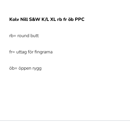
Kolv Nill S&W K/L XL rb fr öb PPC
rb= round butt
fr= uttag för fingrarna
öb= öppen rygg