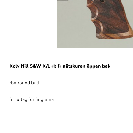
Kolv Nill S&W K/L rb fr nätskuren öppen bak
rb= round butt
fr= uttag för fingrarna