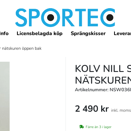
Info
Licensbelagda köp
Sprängskisser
Leveran
fr nätskuren öppen bak
KOLV NILL 
NÄTSKURE
Artikelnummer: NSW03
2 490 kr
inkl. moms
Färre än 3 i lager