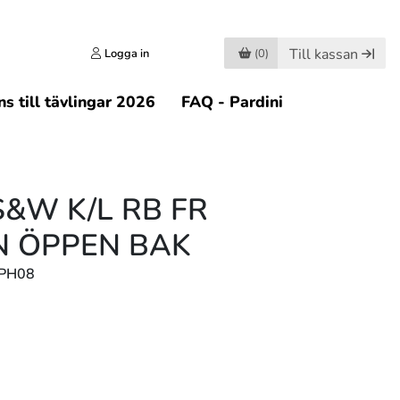
Till kassan
Logga in
(0)
s till tävlingar 2026
FAQ - Pardini
S&W K/L RB FR
N ÖPPEN BAK
6PH08