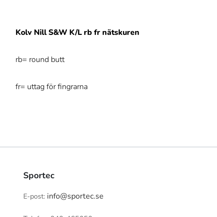
Kolv Nill S&W K/L rb fr nätskuren
rb= round butt
fr= uttag för fingrarna
Sportec
info@sportec.se
E-post: