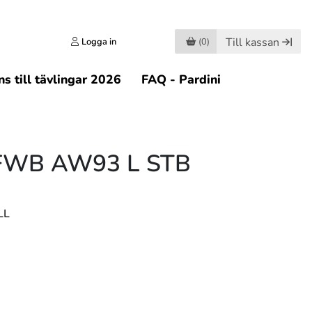
Till kassan
Logga in
(0)
s till tävlingar 2026
FAQ - Pardini
 FWB AW93 L STB
LL