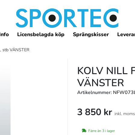
Info
Licensbelagda köp
Sprängskisser
Leveran
L stb VÄNSTER
KOLV NILL
VÄNSTER
Artikelnummer: NFW073
3 850 kr
inkl. moms
Färre än 3 i lager