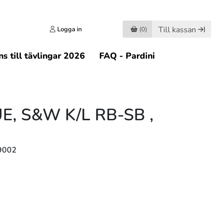
Till kassan
Logga in
(0)
s till tävlingar 2026
FAQ - Pardini
, S&W K/L RB-SB ,
9002