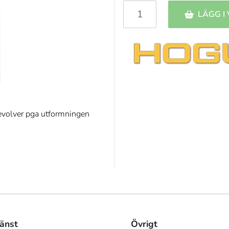
LÄGG I
evolver pga utformningen
änst
Övrigt