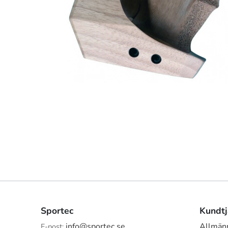
Sportec
Kundtj
info@sportec.se
Allmänn
E-post: