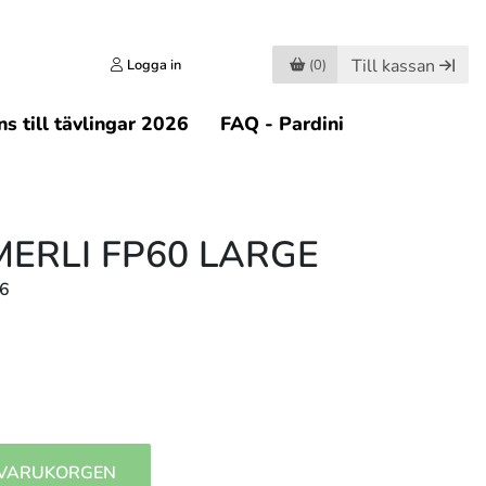
Till kassan
Logga in
(0)
s till tävlingar 2026
FAQ - Pardini
ERLI FP60 LARGE
66
 VARUKORGEN