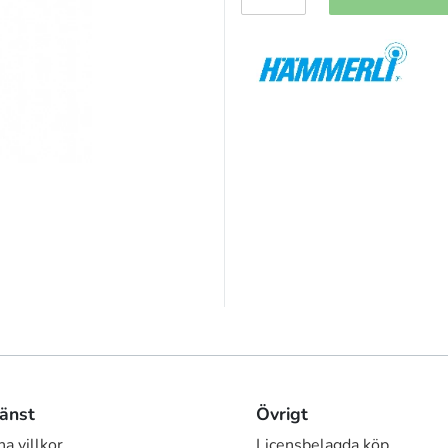
änst
Övrigt
a villkor
Licensbelagda köp