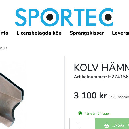
Info
Licensbelagda köp
Sprängskisser
Leveran
arge
KOLV HÄMM
Artikelnummer: H27415
3 100 kr
inkl. moms
Färre än 3 i lager
LÄGG I