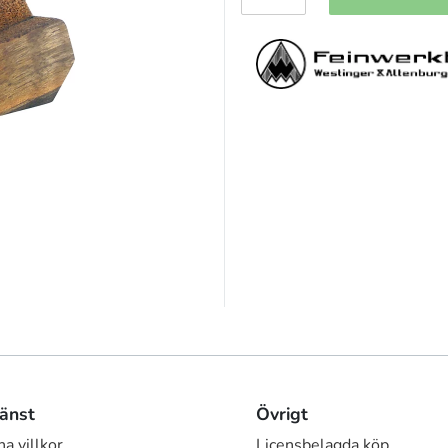
änst
Övrigt
a villkor
Licensbelagda köp