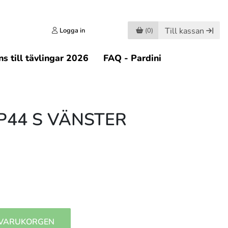
Till kassan
Logga in
(0)
s till tävlingar 2026
FAQ - Pardini
P44 S VÄNSTER
 VARUKORGEN