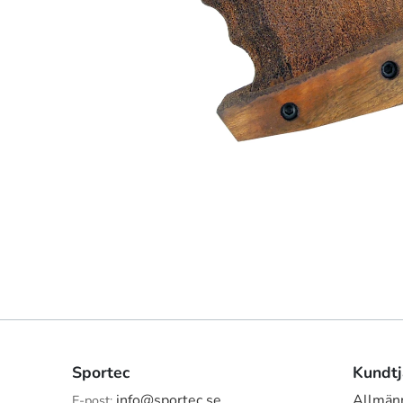
Sportec
Kundtj
info@sportec.se
Allmänn
E-post: