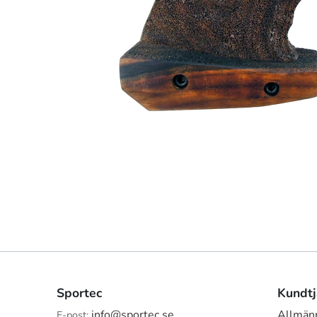
Sportec
Kundtj
info@sportec.se
Allmänn
E-post: