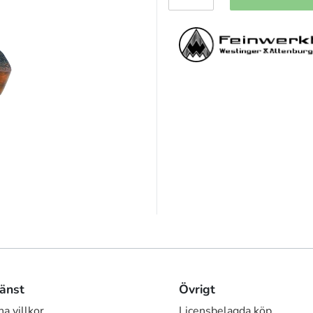
änst
Övrigt
a villkor
Licensbelagda köp