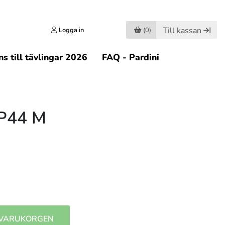
Till kassan
Logga in
(0)
s till tävlingar 2026
FAQ - Pardini
P44 M
 VARUKORGEN