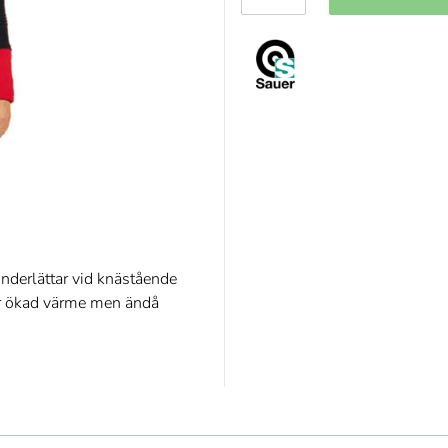
underlättar vid knästående
för ökad värme men ändå