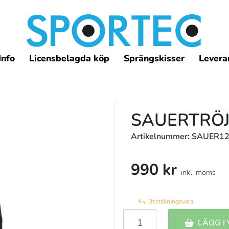
Info
Licensbelagda köp
Sprängskisser
Leveran
SAUERTRÖJ
Artikelnummer: SAUER1
990 kr
inkl. moms
Beställningsvara
LÄGG I