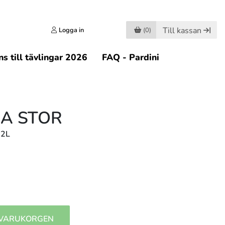
Till kassan
Logga in
(0)
s till tävlingar 2026
FAQ - Pardini
A STOR
22L
 VARUKORGEN