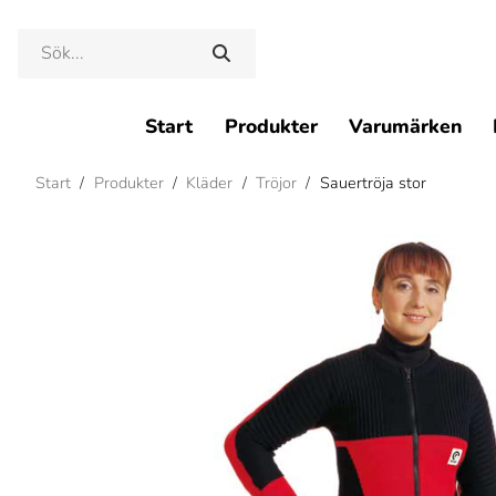
Start
Produkter
Varumärken
Start
/
Produkter
/
Kläder
/
Tröjor
/
Sauertröja stor