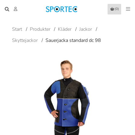
(0)
Start
/
Produkter
/
Kläder
/
Jackor
/
Skyttejackor
/
Sauerjacka standard dc 98