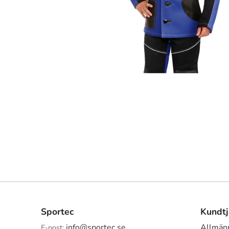
Sportec
Kundtj
info@sportec.se
Allmänn
E-post: