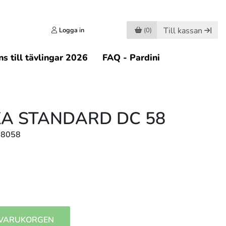
Till kassan
Logga in
(0)
s till tävlingar 2026
FAQ - Pardini
A STANDARD DC 58
18058
 VARUKORGEN