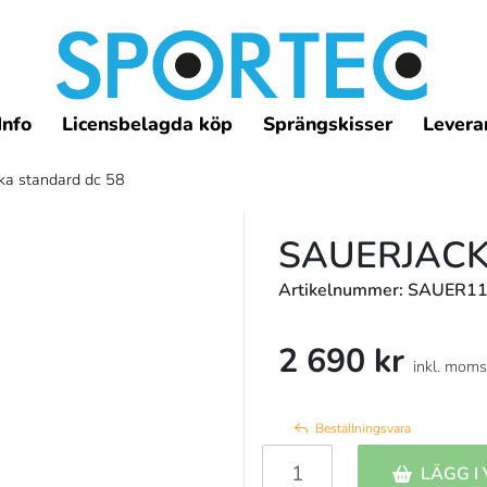
Info
Licensbelagda köp
Sprängskisser
Leveran
ka standard dc 58
SAUERJACK
Artikelnummer: SAUER1
2 690 kr
inkl. moms
Beställningsvara
LÄGG I