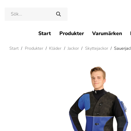
Start
Produkter
Varumärken
Start
/
Produkter
/
Kläder
/
Jackor
/
Skyttejackor
/
Sauerjac