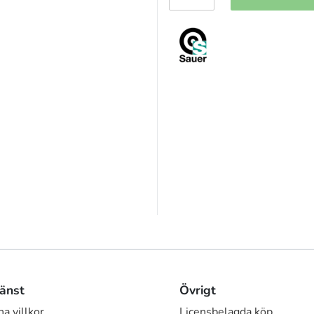
änst
Övrigt
a villkor
Licensbelagda köp