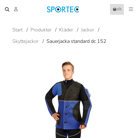
(0)
Start
/
Produkter
/
Kläder
/
Jackor
/
Skyttejackor
/
Sauerjacka standard dc 152