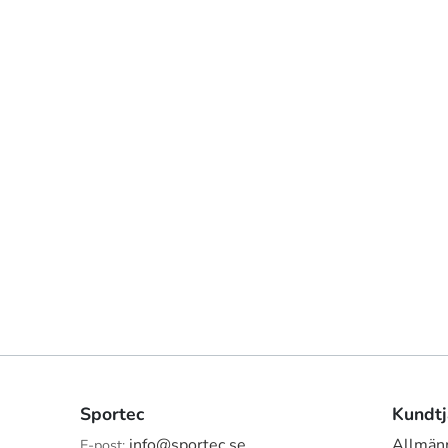
Sportec
Kundtj
info@sportec.se
Allmänn
E-post: