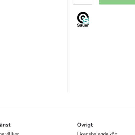
änst
Övrigt
a villkor
Licensbelagda köp