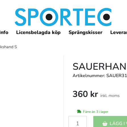
Info
Licensbelagda köp
Sprängskisser
Leveran
ckshand S
SAUERHAN
Artikelnummer: SAUER3
360 kr
inkl. moms
Färre än 3 i lager
LÄGG I