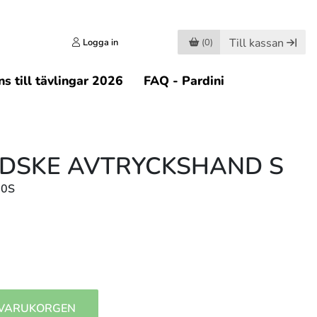
Till kassan
Logga in
(0)
s till tävlingar 2026
FAQ - Pardini
DSKE AVTRYCKSHAND S
10S
 VARUKORGEN