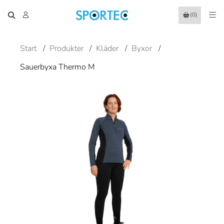
(0)
Start
/
Produkter
/
Kläder
/
Byxor
/
Sauerbyxa Thermo M