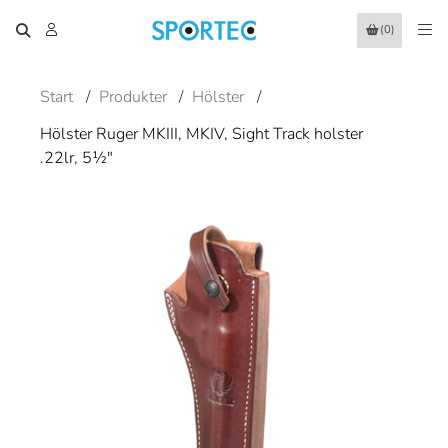
(0)
Start
/
Produkter
/
Hölster
/
Hölster Ruger MKIII, MKIV, Sight Track holster
.22lr, 5½"