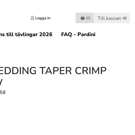
Till kassan
Logga in
(0)
s till tävlingar 2026
FAQ - Pardini
EDDING TAPER CRIMP
W
158