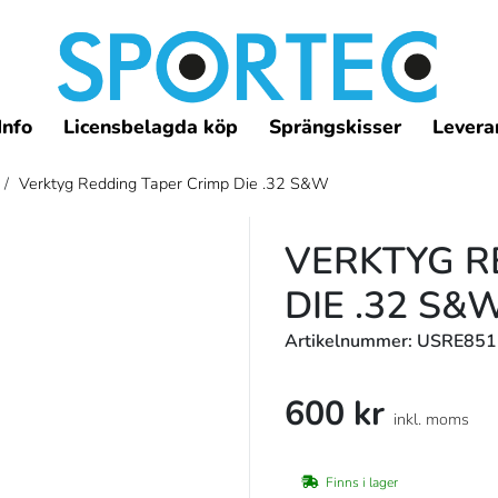
Info
Licensbelagda köp
Sprängskisser
Leveran
/
Verktyg Redding Taper Crimp Die .32 S&W
VERKTYG R
DIE .32 S&
Artikelnummer: USRE85
600 kr
inkl. moms
Finns i lager