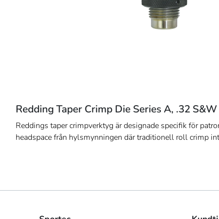
Redding Taper Crimp Die Series A, .32 S&W
Reddings taper crimpverktyg är designade specifik för patr
headspace från hylsmynningen där traditionell roll crimp int