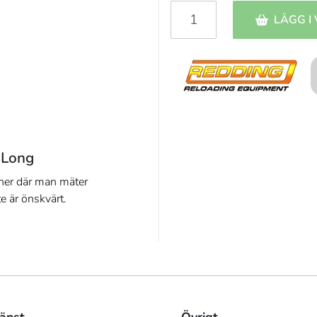
LÄGG I
 Long
oner där man mäter
e är önskvärt.