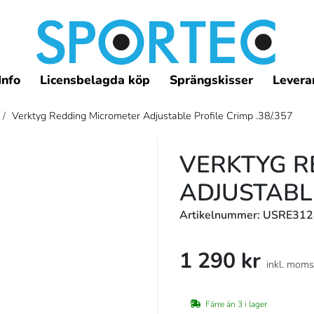
Info
Licensbelagda köp
Sprängskisser
Leveran
/
Verktyg Redding Micrometer Adjustable Profile Crimp .38/.357
VERKTYG R
ADJUSTABLE
Artikelnummer: USRE31
1 290 kr
inkl. moms
Färre än 3 i lager