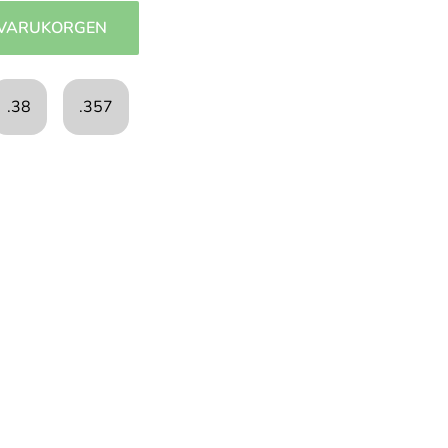
 VARUKORGEN
.38
.357