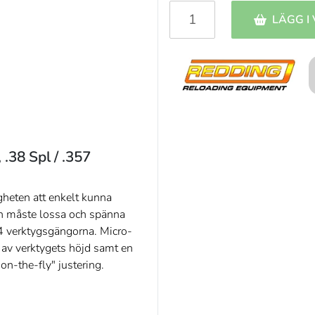
LÄGG I
.38 Spl / .357
heten att enkelt kunna
man måste lossa och spänna
14 verktygsgängorna. Micro-
 av verktygets höjd samt en
"on-the-fly" justering.