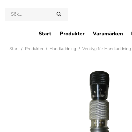
Start
Produkter
Varumärken
Start
/
Produkter
/
Handladdning
/
Verktyg för Handladdning