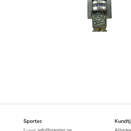
Sportec
Kundtj
info@sportec.se
Allmänn
E-post: