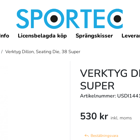
Info
Licensbelagda köp
Sprängskisser
Leveran
/
Verktyg Dillon, Seating Die, 38 Super
VERKTYG DI
SUPER
Artikelnummer: USDI144
530 kr
inkl. moms
Beställningsvara