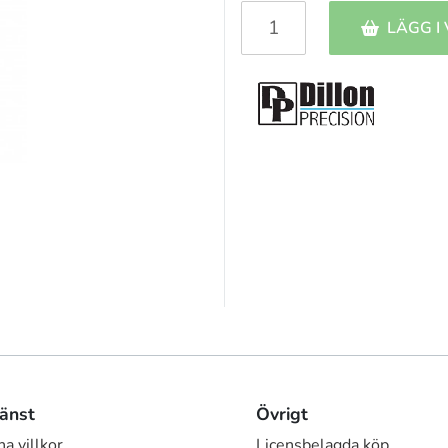
LÄGG I
änst
Övrigt
a villkor
Licensbelagda köp