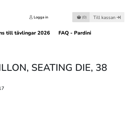
Till kassan
Logga in
(0)
s till tävlingar 2026
FAQ - Pardini
LLON, SEATING DIE, 38
17