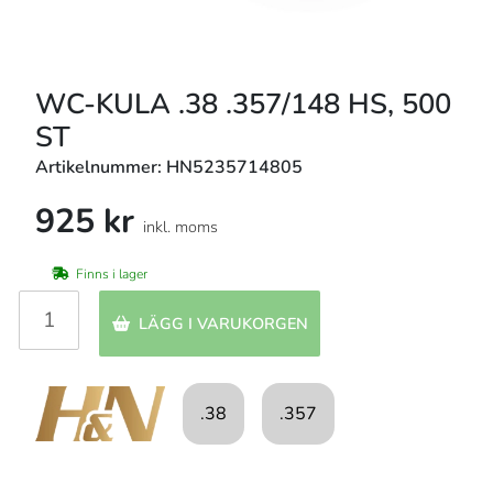
WC-KULA .38 .357/148 HS, 500
ST
Artikelnummer: HN5235714805
925 kr
inkl. moms
Finns i lager
LÄGG I VARUKORGEN
.38
.357