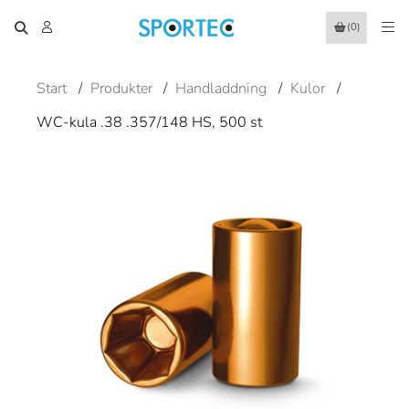
(0)
Start
/
Produkter
/
Handladdning
/
Kulor
/
WC-kula .38 .357/148 HS, 500 st