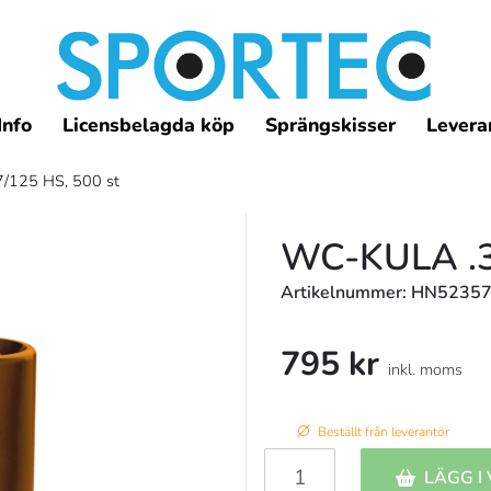
Info
Licensbelagda köp
Sprängskisser
Leveran
7/125 HS, 500 st
WC-KULA .3
Artikelnummer: HN5235
795 kr
inkl. moms
Beställt från leverantör
LÄGG I