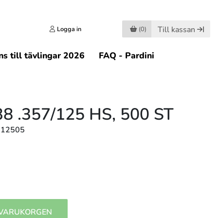
Till kassan
Logga in
(0)
s till tävlingar 2026
FAQ - Pardini
8 .357/125 HS, 500 ST
712505
 VARUKORGEN