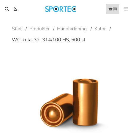
(0)
Start
/
Produkter
/
Handladdning
/
Kulor
/
WC-kula .32 .314/100 HS, 500 st