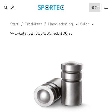
(0)
Start
/
Produkter
/
Handladdning
/
Kulor
/
WC-kula .32 .313/100 fett, 100 st