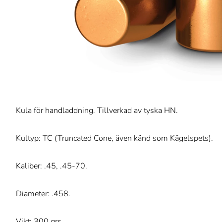
Kula för handladdning. Tillverkad av tyska HN.
Kultyp: TC (Truncated Cone, även känd som Kägelspets).
Kaliber: .45, .45-70.
Diameter: .458.
Vikt: 300 grs.