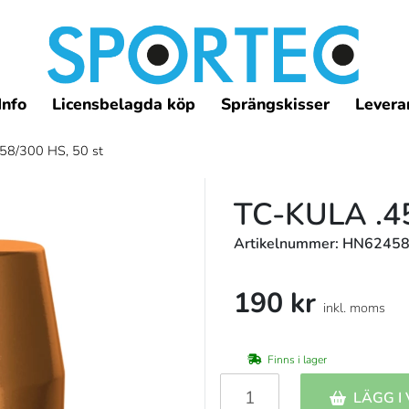
Info
Licensbelagda köp
Sprängskisser
Leveran
58/300 HS, 50 st
TC-KULA .4
Artikelnummer: HN6245
190 kr
inkl. moms
Finns i lager
LÄGG I