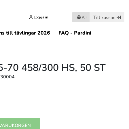
Till kassan
Logga in
(0)
s till tävlingar 2026
FAQ - Pardini
5-70 458/300 HS, 50 ST
830004
 VARUKORGEN