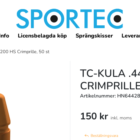
Info
Licensbelagda köp
Sprängskisser
Leveran
200 HS Crimprille, 50 st
TC-KULA .4
CRIMPRILLE
Artikelnummer: HN6442
150 kr
inkl. moms
Beställningsvara