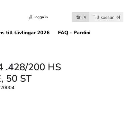
Till kassan
Logga in
(0)
s till tävlingar 2026
FAQ - Pardini
4 .428/200 HS
, 50 ST
820004