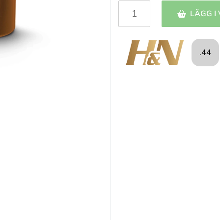
LÄGG I
.44