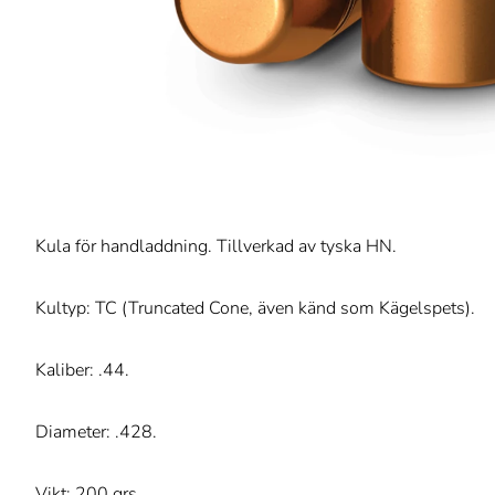
Kula för handladdning. Tillverkad av tyska HN.
Kultyp: TC (Truncated Cone, även känd som Kägelspets).
Kaliber: .44.
Diameter: .428.
Vikt: 200 grs.