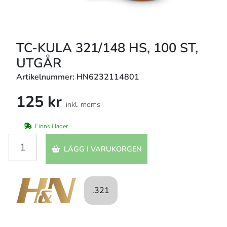
TC-KULA 321/148 HS, 100 ST,
UTGÅR
Artikelnummer: HN6232114801
125 kr
inkl. moms
Finns i lager
LÄGG I VARUKORGEN
.321