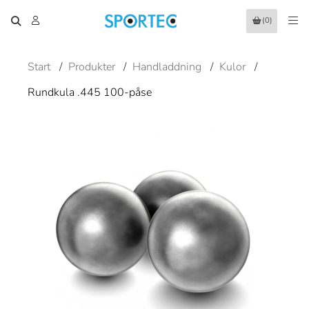
(0)
Start
/
Produkter
/
Handladdning
/
Kulor
/
Rundkula .445 100-påse