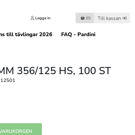
Till kassan
Logga in
(0)
s till tävlingar 2026
FAQ - Pardini
M 356/125 HS, 100 ST
612501
 VARUKORGEN