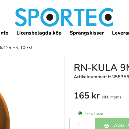
Info
Licensbelagda köp
Sprängskisser
Leveran
/125 HS, 100 st
RN-KULA 9M
Artikelnummer: HN5835
165 kr
inkl. moms
Finns i lager
LÄGG I