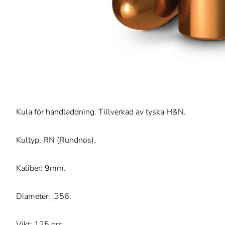
Kula för handladdning. Tillverkad av tyska H&N.
Kultyp: RN (Rundnos).
Kaliber: 9mm.
Diameter: .356.
Vikt: 125 grs.