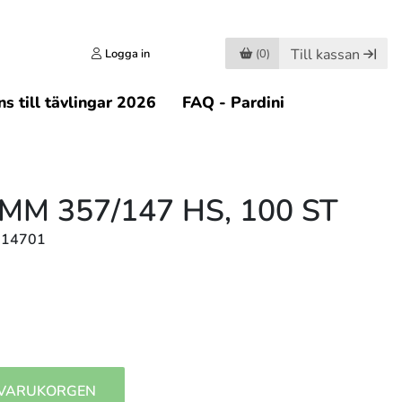
Till kassan
Logga in
(0)
s till tävlingar 2026
FAQ - Pardini
MM 357/147 HS, 100 ST
714701
 VARUKORGEN