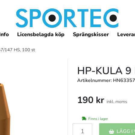
Info
Licensbelagda köp
Sprängskisser
Leveran
7/147 HS, 100 st
HP-KULA 9 
Artikelnummer: HN6335
190 kr
inkl. moms
Finns i lager
LÄGG I