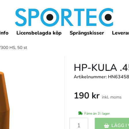
Info
Licensbelagda köp
Sprängskisser
Leveran
/300 HS, 50 st
HP-KULA .45
Artikelnummer: HN6345
190 kr
inkl. moms
Färre än 3 i lager
LÄGG I