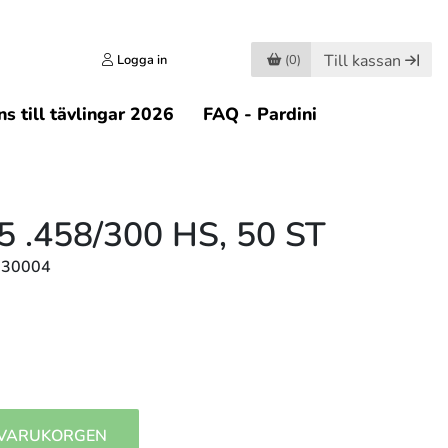
Till kassan
Logga in
(0)
s till tävlingar 2026
FAQ - Pardini
 .458/300 HS, 50 ST
830004
 VARUKORGEN