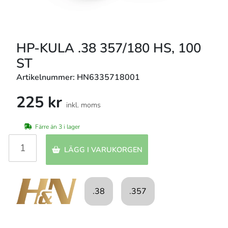
HP-KULA .38 357/180 HS, 100
ST
Artikelnummer: HN6335718001
225 kr
inkl. moms
Färre än 3 i lager
LÄGG I VARUKORGEN
.38
.357