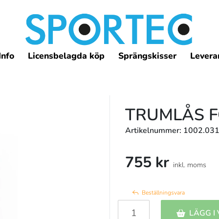
Info
Licensbelagda köp
Sprängskisser
Leveran
TRUMLÅS F
Artikelnummer: 1002.031
755 kr
inkl. moms
Beställningsvara
LÄGG I