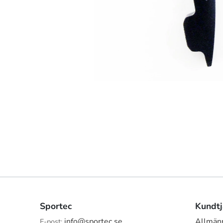
Sportec
Kundtj
info@sportec.se
Allmänn
E-post: