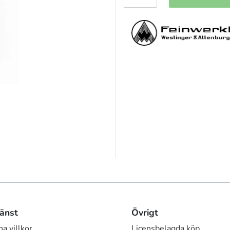
änst
Övrigt
a villkor
Licensbelagda köp