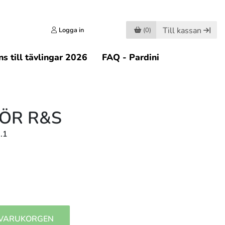
Till kassan
Logga in
(0)
s till tävlingar 2026
FAQ - Pardini
ÖR R&S
.1
 VARUKORGEN